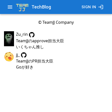
TechBlog
SIGN IN
© TeamJJ Company
Zu_rin
TeamJJのapprove担当大臣
いくちゃん推し
jj_
TeamJJのPR担当大臣
Goが好き